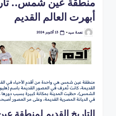
منطقة عين شمس.. تاري
أبهرت العالم القديم
13 أكتوبر 2024
نعمة سيد
تمّ
النشر
بواسطة
منطقة عين شمس هي واحدة من أقدم الأحياء في القاهرة
القديمة، كانت تُعرف في العصور القديمة باسم (هليوب
الشمس)، حظيت المدينة بمكانة كبيرة بسبب دورها كمرك
في الديانة المصرية القديمة، وعلى مر العصور أصبحت 
التاريخ القديم لمنطقة ع