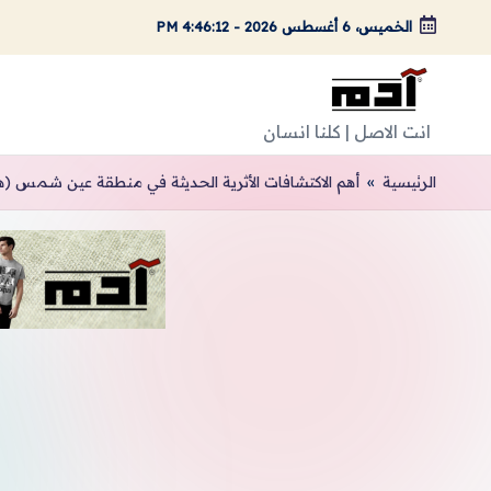
الخميس، 6 أغسطس 2026
-
4:46:13 PM
لتجاوز
لى
لمحتوى
A
انت الاصل | كلنا انسان
d
الرئيسية
»
أهم الاكتشافات الأثرية الحديثة في منطقة عين شمس (ه
a
m
Ar
ts
|
اد