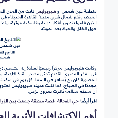
منطقة عين شمس أو
هليوبوليس
كانت من المدن المصر
الميلاد، وتقع شمال شرق مدينة القاهرة الحديثة، في فت
الذين قاموا بتطوير أفكار دينية وفلسفية مؤثرة، وت
حول الخلق والحياة بعد الموت.
التاريخ ا
شمس (
وكانت هليوبوليس مركزًا رئيسيًا لعبادة إله الشمس (رع
في الفكر المصري القديم تمثل مصدر القوة الإلهية، وك
المصرية كان رع يسافر في السماء كل يوم في سفينت
مجددًا في الصباح، كما كانت مدينة هليوبوليس تحتوي
أن معظم معالمه دُمّرت بمرور الزمن.
اقرأ أيضًا:
حي الفجالة.. قصة منطقة جمعت بين الزراعة
أهم الاكتشافات الأثرية 