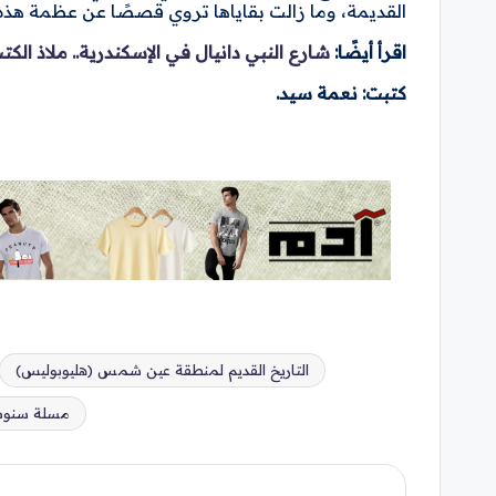
القديمة، وما زالت بقاياها تروي قصصًا عن عظمة هذه
اقرأ أيضًا:
شارع النبي دانيال في الإسكندرية.. ملاذ الك
كتبت: نعمة سيد.
التاريخ القديم لمنطقة عين شمس (هليوبوليس)
العلامات:
مسلة سنوس