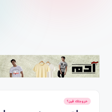
م
ارت
س
نُشر
خروجتك فين؟
في