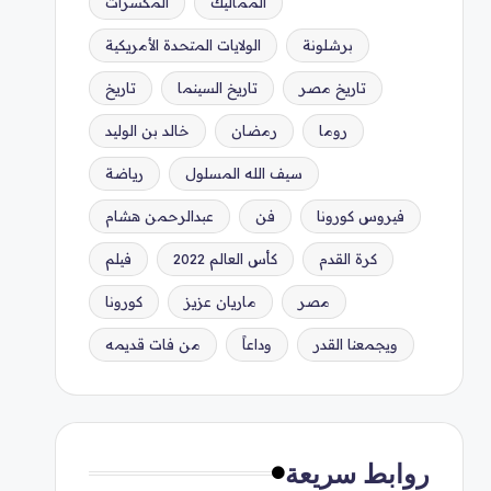
المماليك
المكسرات
برشلونة
الولايات المتحدة الأمريكية
تاريخ مصر
تاريخ السينما
تاريخ
روما
رمضان
خالد بن الوليد
سيف الله المسلول
رياضة
فيروس كورونا
فن
عبدالرحمن هشام
كرة القدم
كأس العالم 2022
فيلم
مصر
ماريان عزيز
كورونا
ويجمعنا القدر
وداعاً
من فات قديمه
روابط سريعة