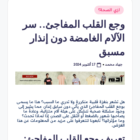
نُشر
ازي الصحة؟
في
وجع القلب المفاجئ.. سر
الآلام الغامضة دون إنذار
مسبق
جهاد محمد
17 أكتوبر 2024
تمّ
النشر
بواسطة
هل تشعر بنغزة قلبية متكررة ولا تدري ما السبب؟ هذا ما يسمى
بوجع القلب المفاجئ الذي يأتي دون سابق إنذار، مما يشير إلى
وجود مشكلة صحية تتشكل على هيئة آلام متتالية، وعادةً ما
يصاحبها شعور بالضغط أو الثقل على الصدر، إذًا لماذا تحدث؟
وما مؤثراتها؟ تابعونا لتتعرفوا على مزيد من المعلومات عن هذا
العَرَض.
تعريف وجع القلب المفاجئ: