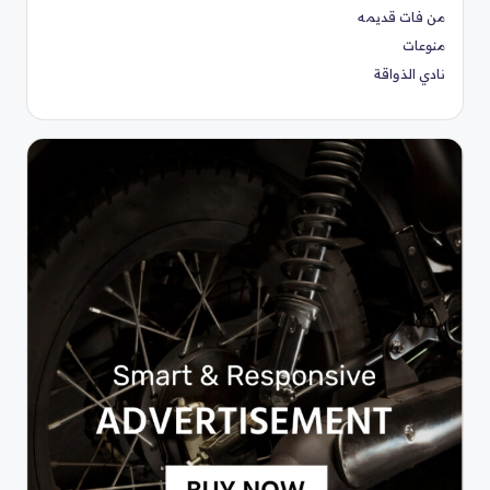
من فات قديمه
منوعات
نادي الذواقة