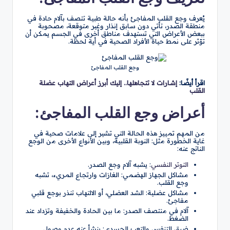
يُعرف وجع القلب المفاجئ بأنه حالة طبية تتصف بآلام حادة في
منطقة الصدر، تأتي دون سابق إنذار وغير متوقعة، مصحوبة
ببعض الأعراض التي تستهدف مناطق أخرى في الجسم يمكن أن
تؤثر على نمط حياة الأفراد الصحية في أية لحظة.
وجع القلب المفاجئ
اقرأ أيضًا:
إشارات لا تتجاهلها.. إليك أبرز أعراض التهاب عضلة
القلب
أعراض وجع القلب المفاجئ:
من المهم تمييز هذه الحالة التي تشير إلى علامات صحية في
غاية الخطورة مثل: النوبة القلبية، وبين الأنواع الأخرى من الوجع
الناتج عنه:
التوتر النفسي
: يشبه آلام وجع الصدر.
مشاكل الجهاز الهضمي: الغازات وارتجاع المريء، تشبه
وجع القلب.
مشاكل عضلية: الشد العضلي، أو الالتهاب تنذر بوجع قلبي
مفاجئ.
آلام في منتصف الصدر: ما بين الحادة والخفيفة وتزداد عند
الضغط.
ضيق التنفس والتعب الجسدي: ينشأ عنه عدم وصول