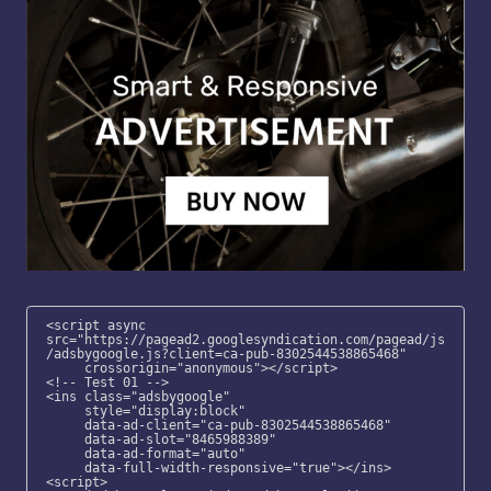
<script async 
src="https://pagead2.googlesyndication.com/pagead/js
/adsbygoogle.js?client=ca-pub-8302544538865468"

     crossorigin="anonymous"></script>

<!-- Test 01 -->

<ins class="adsbygoogle"

     style="display:block"

     data-ad-client="ca-pub-8302544538865468"

     data-ad-slot="8465988389"

     data-ad-format="auto"

     data-full-width-responsive="true"></ins>

<script>
