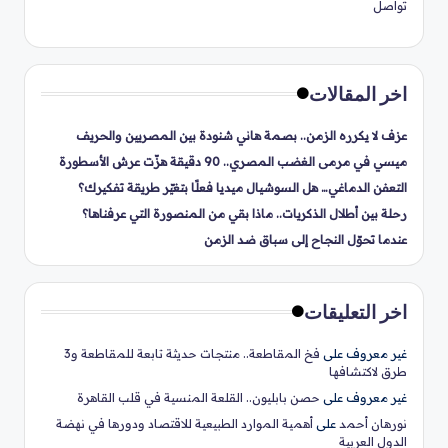
تواصل
اخر المقالات
عزف لا يكرره الزمن.. بصمة هاني شنودة بين المصريين والحريف
ميسي في مرمى الغضب المصري.. 90 دقيقة هزّت عرش الأسطورة
التعفن الدماغي… هل السوشيال ميديا فعلًا بتغيّر طريقة تفكيرك؟
رحلة بين أطلال الذكريات.. ماذا بقي من المنصورة التي عرفناها؟
عندما تحوّل النجاح إلى سباق ضد الزمن
اخر التعليقات
غير معروف
على
فخ المقاطعة.. منتجات حديثة تابعة للمقاطعة و3
طرق لاكتشافها
غير معروف
على
حصن بابليون.. القلعة المنسية في قلب القاهرة
نورهان أحمد
على
أهمية الموارد الطبيعية للاقتصاد ودورها في نهضة
الدول العربية