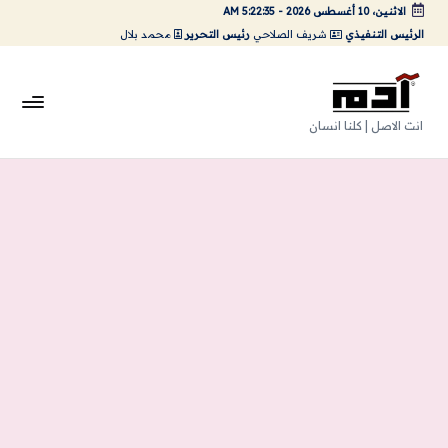
الاثنين، 10 أغسطس 2026
-
5:22:36 AM
الرئيس التنفيذي
شريف الصلاحي
رئيس التحرير
محمد بلال
لتجاوز
لى
لمحتوى
A
انت الاصل | كلنا انسان
da
m
Ar
ts
|
اد
م
ارت
س