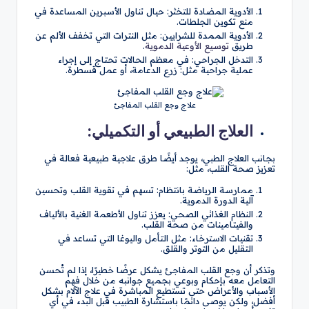
الأدوية المضادة للتخثر: حيال تناول الأسبرين المساعدة في
منع تكوين الجلطات.
الأدوية الممدة للشرايين: مثل النترات التي تخفف الألم عن
طريق
توسيع الأوعية الدموية
.
التدخل الجراحي: في معظم الحالات تحتاج إلى إجراء
عملية جراحية مثل: زرع الدعامة، أو عمل قسطرة.
علاج وجع القلب المفاجئ
العلاج الطبيعي أو التكميلي:
بجانب العلاج الطبي، يوجد أيضًا طرق علاجية طبيعية فعالة في
تعزيز صحة القلب، مثل:
ممارسة الرياضة بانتظام: تسهم في تقوية القلب وتحسين
آلية الدورة الدموية.
النظام الغذائي الصحي: يعزز تناول الأطعمة الغنية بالألياف
والفيتامينات من صحة القلب.
تقنيات الاسترخاء: مثل التأمل واليوغا التي تساعد في
التقليل من التوتر والقلق.
وتذكر أن وجع القلب المفاجئ يشكل عرضًا خطيرًا، إذا لم تُحسن
التعامل معه بإحكام وبوعي بجميع جوانبه من خلال فهم
الأسباب والأعراض حتى تستطيع المباشرة في علاج الآلام بشكل
أفضل، ولكن يوصى دائمًا باستشارة الطبيب قبل البدء في أي