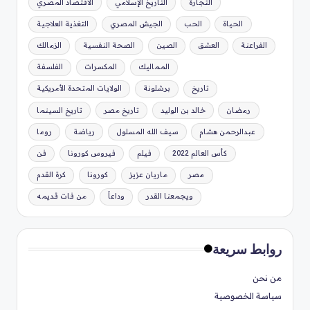
التجارة
التاريخ الإسلامي
الاقتصاد المصري
الحياة
الحب
الجيش المصري
التغذية العلاجية
الفراعنة
العشق
الصين
الصحة النفسية
الزمالك
المماليك
المكسرات
الفلسفة
تاريخ
برشلونة
الولايات المتحدة الأمريكية
رمضان
خالد بن الوليد
تاريخ مصر
تاريخ السينما
عبدالرحمن هشام
سيف الله المسلول
رياضة
روما
كأس العالم 2022
فيلم
فيروس كورونا
فن
مصر
ماريان عزيز
كورونا
كرة القدم
ويجمعنا القدر
وداعاً
من فات قديمه
روابط سريعة
من نحن
سياسة الخصوصية