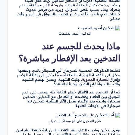
الصحة العالمية، ذكرت أن مخاطر التدخين تزداد خلال صيام
رمضان، حيث تكون المعدة فارغة،
ولزوجة الدم
مرتفعة، والدم
يتحرك ببطء بسبب نقص السوائل، ويزيد من فرص حدوث
جلطات الدم، فمن الأفضل كسر الصيام بالسوائل في أسرع وقت
ممكن.
التدخين أسوء المنبهات
ماذا يحدث للجسم عند
التدخين بعد الإفطار مباشرة؟
تختلط المكونات المسببة للسرطان في السجائر بالدم، وبعضها
يدخل في القصبة الهوائية والمعدة، مما يؤدي إلى إعاقة الهضم
وإفراز
العصارة المعوية
، وكبت الشهية، وعسر الهضم الشديد،
والإمساك، وانتفاخ البطن، وحرقة المعدة.
كما أن التدخين بعد الإفطار خطير للغاية لأنه يصعب على الدم
التوفيق بين الطعام وهضمه أو التعامل مع التدخين، فتدخين
سيجارة واحدة بعد الإفطار يعادل الآثار السلبية لتدخين 20
سيجارة في الأوقات العادية.
تأثير التدخين على الجسم أثناء الصيام
يؤدي تدخين وشرب الشاي بعد الإفطار إلى زيادة ضغط الشرايين،
وزيادة لزوجة الدم، وتقليل نسبة الأكسجين التي يحصل عليها