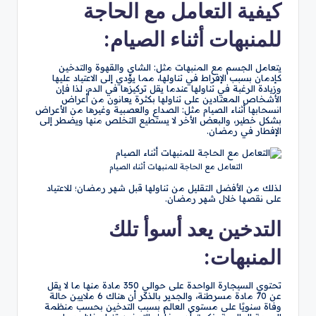
كيفية التعامل مع الحاجة
للمنبهات أثناء الصيام:
يتعامل الجسم مع المنبهات مثل: الشاي والقهوة والتدخين
كإدمان بسبب الإفراط في تناولها، مما يؤدي إلى الاعتياد عليها
وزيادة الرغبة في تناولها عندما يقل تركيزها في الدم، لذا فإن
الأشخاص المعتادين على تناولها بكثرة يعانون من أعراض
انسحابها أثناء الصيام مثل: الصداع والعصبية وغيرها من الأعراض
بشكل خطير، والبعض الأخر لا يستطيع التخلص منها ويضطر إلى
الإفطار في رمضان.
التعامل مع الحاجة للمنبهات أثناء الصيام
لذلك من الأفضل التقليل من تناولها قبل شهر رمضان؛ للاعتياد
على نقصها خلال شهر رمضان.
التدخين يعد أسوأ تلك
المنبهات:
تحتوي السيجارة الواحدة على حوالي 350 مادة منها ما لا يقل
عن 70 مادة مسرطنة، والجدير بالذكر أن هناك 6 ملايين حالة
وفاة سنويًا على مستوى العالم بسبب التدخين بحسب منظمة