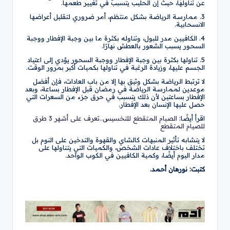
عن تناولها، حيث إن الحليب يتسبب في تغيير طعمها.
3. ممارسة الرياضة بشكل منتظم، أمر ضروري لتقليل أعراضها
الانسحابية.
4. الكافيين مدر للبول، وتناوله بكثرة ما بين وجبة الإفطار ووجبة
السحور يسبب الشعور بالعطش نهارًا.
5. تناولها بكثرة بين وجبة الإفطار ووجبة السحور يؤدي إلى اعتياد
الجسم عليها، وزيادة الرغبة في تناولها بكميات أكبر بمرور الوقت.
لا ترتبط الرياضة بشكل وثيق بها إلا من باب العادات، فإن أفضل
موعدين لممارسة الرياضة في رمضان قبل الإفطار بساعة، وبعد
الإفطار بساعتين لأن ذلك يتسبب في حرق جزء من السعرات التي
حصل عليها الإنسان بعد الإفطار.
اقرأ أيضًا:
الصيام المتقطع للتخسيس..تعرف على أشهر 3 طرق
للصيام المتقطع
لا يتشابه تأثير المنبهات كالشاي والقهوة والتدخين على النوم بل
تختلف باختلاف عادات الشخص، والكميات التي يتناولها على
مدار اليوم أيضًا، وكمية الكافيين في الكوب الواحد.
كتبت: نورهان أحمد.