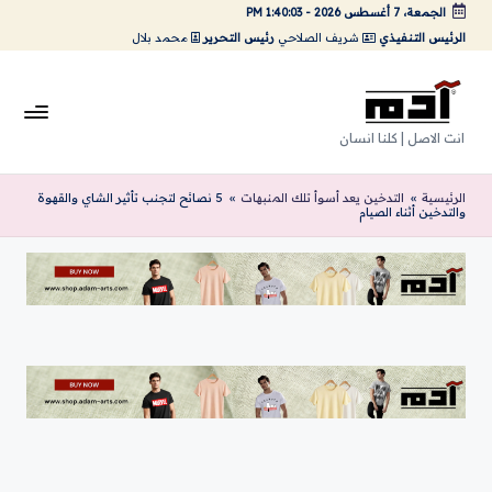
الجمعة، 7 أغسطس 2026
-
1:40:04 PM
الرئيس التنفيذي
شريف الصلاحي
رئيس التحرير
محمد بلال
لتجاوز
لى
لمحتوى
A
انت الاصل | كلنا انسان
da
الرئيسية
»
التدخين يعد أسوأ تلك المنبهات
»
5 نصائح لتجنب تأثير الشاي والقهوة
m
والتدخين أثناء الصيام
Ar
ts
|
اد
م
ارت
س