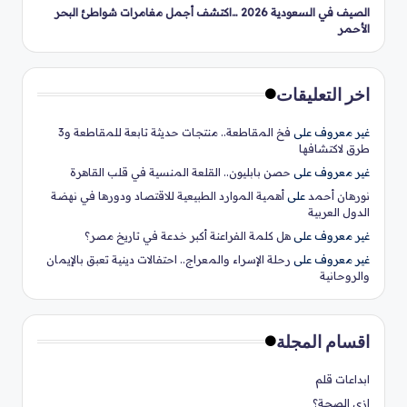
الصيف في السعودية 2026 …اكتشف أجمل مغامرات شواطئ البحر
الأحمر
اخر التعليقات
غير معروف
على
فخ المقاطعة.. منتجات حديثة تابعة للمقاطعة و3
طرق لاكتشافها
غير معروف
على
حصن بابليون.. القلعة المنسية في قلب القاهرة
نورهان أحمد
على
أهمية الموارد الطبيعية للاقتصاد ودورها في نهضة
الدول العربية
غير معروف
على
هل كلمة الفراعنة أكبر خدعة في تاريخ مصر؟
غير معروف
على
رحلة الإسراء والمعراج.. احتفالات دينية تعبق بالإيمان
والروحانية
اقسام المجلة
ابداعات قلم
ازي الصحة؟