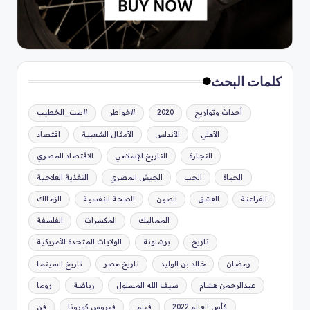
كلمات البحث
أحداث وتواريخ
2020
#خواطر
#بنت_الخطيب
الأهلي
الأندلس
الأمثال الشعبية
اقتصاد
التجارة
التاريخ الإسلامي
الاقتصاد المصري
الحياة
الحب
الجيش المصري
التغذية العلاجية
الفراعنة
العشق
الصين
الصحة النفسية
الزمالك
المماليك
المكسرات
الفلسفة
تاريخ
برشلونة
الولايات المتحدة الأمريكية
رمضان
خالد بن الوليد
تاريخ مصر
تاريخ السينما
عبدالرحمن هشام
سيف الله المسلول
رياضة
روما
كأس العالم 2022
فيلم
فيروس كورونا
فن