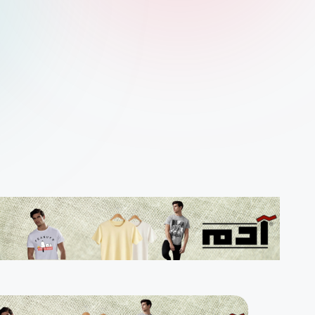
م
ارت
س