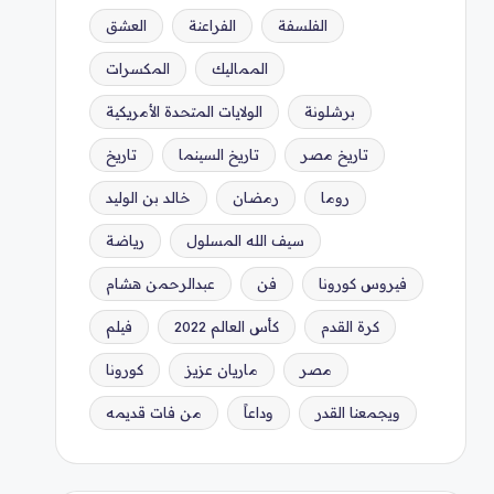
الفلسفة
الفراعنة
العشق
المماليك
المكسرات
برشلونة
الولايات المتحدة الأمريكية
تاريخ مصر
تاريخ السينما
تاريخ
روما
رمضان
خالد بن الوليد
سيف الله المسلول
رياضة
فيروس كورونا
فن
عبدالرحمن هشام
كرة القدم
كأس العالم 2022
فيلم
مصر
ماريان عزيز
كورونا
ويجمعنا القدر
وداعاً
من فات قديمه