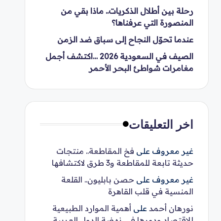
رحلة بين أطلال الذكريات.. ماذا بقي من
المنصورة التي عرفناها؟
عندما تحوّل النجاح إلى سباق ضد الزمن
الصيف في السعودية 2026 …اكتشف أجمل
مغامرات شواطئ البحر الأحمر
اخر التعليقات
غير معروف
على
فخ المقاطعة.. منتجات
حديثة تابعة للمقاطعة و3 طرق لاكتشافها
غير معروف
على
حصن بابليون.. القلعة
المنسية في قلب القاهرة
نورهان أحمد
على
أهمية الموارد الطبيعية
للاقتصاد ودورها في نهضة الدول العربية