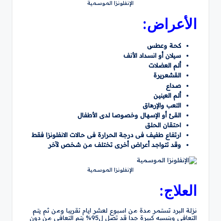
الإنفلونزا الموسمية
الأعراض:
كحة وعطس
سيلان أو انسداد الأنف
ألم العضلات
القشعريرة
صداع
ألم العينين
التعب والإرهاق
القئ أو الإسهال وخصوصا لدى الأطفال
احتقان الحلق
ارتفاع طفيف فى درجة الحرارة فى حالات الانفلونزا فقط
وقد تتواجد أعراض أخرى تختلف من شخص لآخر
الإنفلونزا الموسمية
العلاج:
نزلة البرد تستمر مدة من اسبوع لعشر ايام تقريبا ومن ثم يتم
التعافى وبنسبه كبيرة جدا قد تصل ل95% يتم التعافى من دون