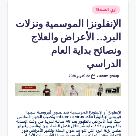
نُشر
ازي الصحة؟
في
الإنفلونزا الموسمية ونزلات
البرد.. الأعراض والعلاج
ونصائح بداية العام
الدراسي
adam group
22 أكتوبر 2020
تمّ
النشر
بواسطة
الإنفلونزا أو الإنفلونزا الموسمية تعد عدوى ڤيروسية سببها
ڤيروس الإنفلونزا فقط influenza virus وتصيب الجهاز التنفسى
حيث تبدأ الأعراض بالظهور بعد 48 ساعة تقريبا من وقت الإصابة
بالڤيروس وعادة ماينتشر خلال فصل الشتاء بين نوڤمبر وفبراير
عكس نزلة البرد التى تتواجد طوال السنة وتظهر الأعراض فور
الإصابة وتعد أيضا عدوى ڤيروسية سببها الڤيروسات الأنفية