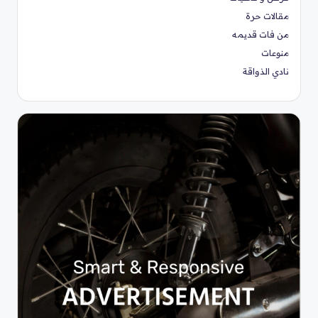
مقالات حرة
من فات قديمه
منوعات
نادي الذواقة