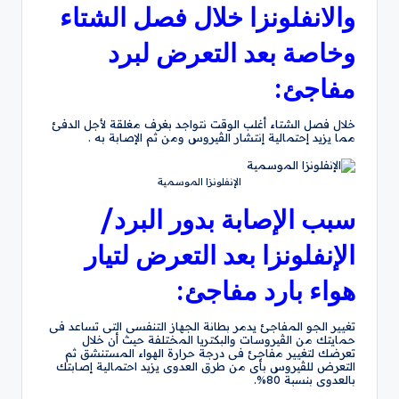
والانفلونزا خلال فصل الشتاء
وخاصة بعد التعرض لبرد
مفاجئ:
خلال فصل الشتاء أغلب الوقت نتواجد بغرف مغلقة لأجل الدفئ
مما يزيد إحتمالية إنتشار الڤيروس ومن ثم الإصابة به .
الإنفلونزا الموسمية
سبب الإصابة بدور البرد/
الإنفلونزا بعد التعرض لتيار
هواء بارد مفاجئ:
تغيير الجو المفاجئ يدمر بطانة الجهاز التنفسى التى تساعد فى
حمايتك من الڤيروسات والبكتريا المختلفة حيث أن خلال
تعرضك لتغيير مفاجئ فى درجة حرارة الهواء المستنشق ثم
التعرض للڤيروس بأى من طرق العدوى يزيد احتمالية إصابتك
بالعدوى بنسبة 80%.