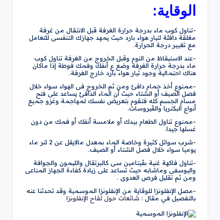
الوقاية:
-تناول كوب ماء بدرجة حرارة الغرفة قبل الانتقال من غرفة
مغلقة دافئة لتيار هواء بارد حيث يمهد جهازك التنفسى للتعامل
مع تغيير درجة الحرارة.
-عند الاستيقاظ من النوم وقبل الخروج من الغرفة تناول كوب
ماء بدرجة حرارة الغرفة وضع ع أنفك وفمك فوطة إذا ماكان
هناك احتمالية وجود تيار هواء بارد خارج الغرفة.
-ممنوع أخذ حمام دافئ ومن ثم الخروج فى الهواء سواء خلال
فصل الصيف أو الشتاء حيث أن الماء الدافئ يساعد على فتح
مسام الجسم كله فتقوم بتعريض نفسك لمهاجمة وغزو جميع
أنواع البكتريا والڤيروسات.
-ممنوع تناول الطعام بيدك أو ملامسة أنفك أو فمك من دون
غسلها جيدا.
-شرب سوائل كثيرة وخاصة الماء بمعدل مالايقل عن 2 لتر ماء
يوميا سواء خلال فصل الشتاء أو الصيف.
-تناول فاكهة غنية بڤيتامين سى كالبرتقال والليمون والجوافة
واليوسفى وماشابه حيث تساعد على زيادة كفاءة الجهاز المناعى
ومن ثم تقليل فرص العدوى .
-مصل الإنفلونزا للوقاية من الإنفلونزا الموسمية وقد تحدثنا عنه
بالتفصيل في مقال :
شائعات حول لقاح الإنفلونزا