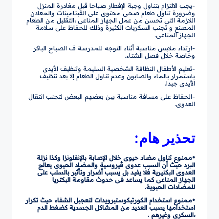
-يجب الالتزام بتناول وجبة الإفطار صباحا قبل مغادرة المنزل
وضرورة تناول طعام صحى محتوى على الڤيتامينات والمعادن
اللازمة التى تحسن من عمل الجهاز المناعى ،التقليل من الطعام
المصنع و تجنب السكريات الكثيرة وذلك للحفاظ على سلامة
الجهاز المناعى.
-ارتداء ملابس مناسبة أثناء التوجه للمدرسة ف الصباح الباكر
وخاصة خلال فصل الشتاء.
-تعليم الأطفال النظافة الشخصية السليمة وتنظيف الأيدى
باستمرار بالماء والصابون وعدم تناول الطعام إلا بعد تنظيف
الأيدى جيدا.
-الحفاظ على مسافة مناسبة بين بعضهم البعض لتجنب انتقال
العدوى.
تحذير هام:
•ممنوع تناول مضاد حيوى خلال الإصابة بالإنفلونزا وكذا نزلة
البرد حيث أن السبب عدوى ڤيروسية والمضاد الحيوى يعالج
العدوى البكتيرية فلا يفيد بل يسبب أضرار وتأثير بالسلب على
الجهاز المناعى كما يساعد فى حدوث مقاومة البكتريا
للمضادات الحيوية.
•ممنوع استخدام الكورتيكوستيرويدات لتعجيل الشفاء حيث تكرار
استخدامها يسبب العديد من المشاكل الجسدية كضغط الدم
،السكرى وغيرهم .