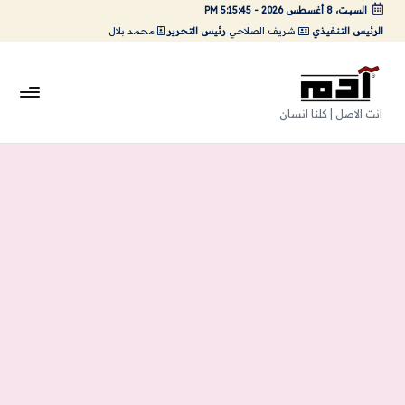
السبت، 8 أغسطس 2026
-
5:15:45 PM
الرئيس التنفيذي
شريف الصلاحي
رئيس التحرير
محمد بلال
لتجاوز
لى
لمحتوى
A
انت الاصل | كلنا انسان
da
m
Ar
ts
|
اد
م
ارت
س