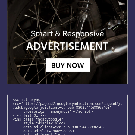
<script async 
src="https://pagead2.googlesyndication.com/pagead/js
/adsbygoogle.js?client=ca-pub-8302544538865468"

     crossorigin="anonymous"></script>

<!-- Test 01 -->

<ins class="adsbygoogle"

     style="display:block"

     data-ad-client="ca-pub-8302544538865468"

     data-ad-slot="8465988389"

     data-ad-format="auto"
