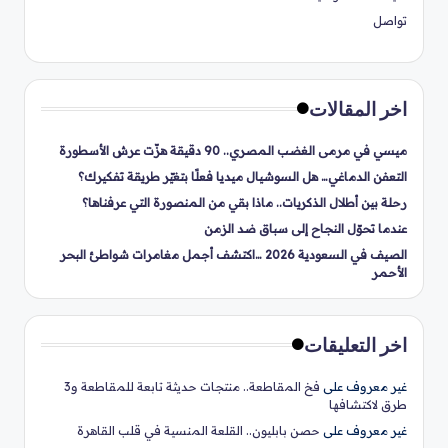
تواصل
اخر المقالات
ميسي في مرمى الغضب المصري.. 90 دقيقة هزّت عرش الأسطورة
التعفن الدماغي… هل السوشيال ميديا فعلًا بتغيّر طريقة تفكيرك؟
رحلة بين أطلال الذكريات.. ماذا بقي من المنصورة التي عرفناها؟
عندما تحوّل النجاح إلى سباق ضد الزمن
الصيف في السعودية 2026 …اكتشف أجمل مغامرات شواطئ البحر
الأحمر
اخر التعليقات
غير معروف
على
فخ المقاطعة.. منتجات حديثة تابعة للمقاطعة و3
طرق لاكتشافها
غير معروف
على
حصن بابليون.. القلعة المنسية في قلب القاهرة