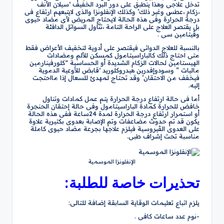
تدخل علاجى وهذا ينطبق على دور البرد الخفيف ‘سيلان الأنف
،زكام ،عطس وغير ذلك’ وكذلك الإنفلونزا والذى لايتبعهم ارتفاع فى
درجة الحرارة وفى هذه الحالة لايحتاج المريض لأى مضاد حيوى
بل يقتصر العلاج على الراحة التامة ،تناول السوائل الدافئة
وڤيتامين سى .
بالنسبة للعلاج الدوائى فيقتصر على أدوية لتخفيف الأعراض فقط
متى احتاج ذلك كالباراسيتامول كمسكن للألم ومضادات
الهيستامين لحالات الزكام الشديدة أو الحساسية “كلورفينارمين
ماليات ” وسودوإفدرين هيدروكلوريد ‘قابض للأوعية الدموية
فيخفف من الاحتقان’ وقد تحتاج لمهدئ للسعال إذا مااحتجت
إليه.
أما فى حالة ارتفاع درجة الحرارة يتم عمل كمادات وتناول
خافض للحرارة كمادة الباراسيتامول وفى حالة إحتقان الحنجرة
أو استمرار ارتفاع درجة الحرارة لمدة 24ساعة ففى هذه الحالة
يكون قد تم حدوث مضاعفات وتم الإصابة بعدوى بكتيرية علاوة
على العدوى الڤيروسية فيلزم علاجها بجرعة مضاد حيوى كاملة
مناسبة تحت إشراف طبى.
الإنفلونزا الموسمية
تحذيرات خاصة للطلبة:
يلزم اتباع تعليمات الوقاية السابقة إضافة للتالى:
-نوم عدد ساعات كافى .