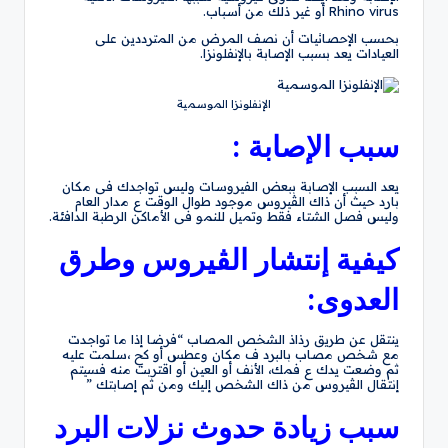
Rhino virus أو غير ذلك من أسباب.
بحسب الإحصائيات أن نصف المرض من المترددين على
العيادات يعد بسبب الإصابة بالإنفلونزا.
الإنفلونزا الموسمية
سبب الإصابة :
يعد السبب الإصابة ببعض الفيروسات وليس تواجدك فى مكان
بارد حيث أن ذاك الڤيروس موجود طوال الوقت ع مدار العام
وليس فصل الشتاء فقط وتميل للنمو فى الأماكن الرطبة الدافئة.
كيفية إنتشار الڤيروس وطرق
العدوى:
ينتقل عن طريق رذاذ الشخص المصاب “فرضا إذا ما تواجدت
مع شخص مصاب بالبرد ف مكان وعطس أو كح ،سلمت عليه
ثم وضعت يدك ع فمك، الأنف أو العين أو اقتربت منه فسيتم
إنتقال الڤيروس من ذاك الشخص إليك ومن ثم إصابتك ”
سبب زيادة حدوث نزلات البرد