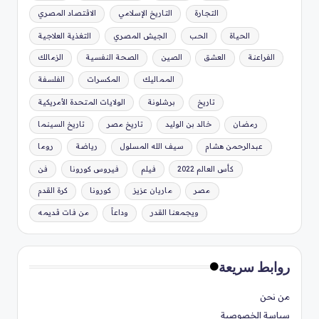
التجارة
التاريخ الإسلامي
الاقتصاد المصري
الحياة
الحب
الجيش المصري
التغذية العلاجية
الفراعنة
العشق
الصين
الصحة النفسية
الزمالك
المماليك
المكسرات
الفلسفة
تاريخ
برشلونة
الولايات المتحدة الأمريكية
رمضان
خالد بن الوليد
تاريخ مصر
تاريخ السينما
عبدالرحمن هشام
سيف الله المسلول
رياضة
روما
كأس العالم 2022
فيلم
فيروس كورونا
فن
مصر
ماريان عزيز
كورونا
كرة القدم
ويجمعنا القدر
وداعاً
من فات قديمه
روابط سريعة
من نحن
سياسة الخصوصية