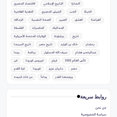
التجارة
التاريخ الإسلامي
الاقتصاد المصري
الحياة
الحب
الجيش المصري
التغذية العلاجية
الفراعنة
العشق
الصين
الصحة النفسية
الزمالك
المماليك
المكسرات
الفلسفة
تاريخ
برشلونة
الولايات المتحدة الأمريكية
رمضان
خالد بن الوليد
تاريخ مصر
تاريخ السينما
عبدالرحمن هشام
سيف الله المسلول
رياضة
روما
كأس العالم 2022
فيلم
فيروس كورونا
فن
مصر
ماريان عزيز
كورونا
كرة القدم
ويجمعنا القدر
وداعاً
من فات قديمه
روابط سريعة
من نحن
سياسة الخصوصية