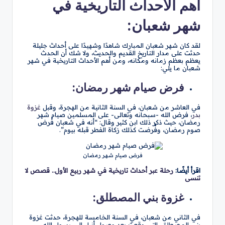
أهم الأحداث التاريخية في
شهر شعبان:
لقد كان شهر شعبان المبارك شاهدًا وشهيدًا على أحداث جليلة
حدثت على مدار التاريخ القديم والحديث، ولا شك أن الحدث
يعظم بعظم زمانه ومكانه، ومن أهم الأحداث التاريخية في شهر
شعبان ما يلي:
فرض صيام شهر رمضان:
في العاشر من شعبان، في السنة الثانية من الهجرة، وقبل
غزوة
بدر
، فرض الله -سبحانه وتعالى- على المسلمين صيام شهر
رمضان، حيث ذكر ذلك ابن كثير وقال: “أنه في شعبان فُرض
صوم رمضان، وفُرضت كذلك زكاة الفطر قبله بيوم”.
فرض صيام شهر رمضان
اقرأ أيضًا:
رحلة عبر أحداث تاريخية في شهر ربيع الأول.. قصص لا
تنسى
غزوة بني المصطلق:
في الثاني من شعبان، في السنة الخامسة للهجرة، حدثت غزوة
بني المصطلق، التي وقعت بعد وصول أنباء إلى رسول الله