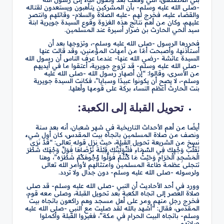
-صلى الله عليه وسلم- بأن المشركين يتأهبون ويستعدون لقتاله
والقضاء عليه، فخرج لهم -عليه الصلاة والسلام- وقاتلهم وانتصر
عليهم، وكان من أهم نتائج هذه الغزوة وقوع السيدة جويرية ابنة
سيد الحي الحارث بن ضرار أسيرة عند المسلمين.
فحررها الرسول -صلى الله عليه وسلم-، وتزوجها بعد أن
أستأذنها، وأصبحت أمًا من أمهات المؤمنين، وقد قالت عنها
السيدة عائشة -رضي الله عنها- عندما عرف الناس أن رسول الله
-صلى الله عليه وسلم- قد تزوج جويرية، أعتقوا ما في أيديهم
من الأسرى، وقالوا: “إن أصهار رسول الله -صلى الله عليه
وسلم-، لا يصح أن يكونوا عبيدًا وسبايا”، فكانت السيدة جويرية
بنت الحارث أعظم النساء بركة على قومها وأهلها.
تحويل القبلة إلى الكعبة:
أيضًا من أهم الأحداث التاريخية في شهر شعبان، أنه بعد سنة
ونصف من صلاة المسلمين باتجاه بيت المقدس، كان أول شيء
نسخ من الشريعة تحويل القبلة، حيث نزل قوله تعالى: “قَدْ نَرَى
تَقَلُّبَ وَجْهِكَ فِي السَّمَاءِ فَلَنُوَلِّيَنَّكَ قِبْلَةً تَرْضَاهَا فَوَلِّ وَجْهَكَ شَطْرَ
الْمَسْجِدِ الْحَرَامِ وَحَيْثُ مَا كُنْتُمْ فَوَلُّوا وُجُوهَكُمْ شَطْرَه”، وهنا
تتجلى عظمة طاعة المسلمين وامتثالهم لأوامر الله تعالى
ولرسوله -صلى الله عليه وسلم- دون جدال ولا تردد.
وورد في أحد الأحاديث أن النبي -صلى الله عليه وسلم- قد صلى
صلاة العصر إلى اتجاه الكعبة بعد تحويل القبلة، وصلى معه قوم،
فخرج رجل منهم ومر على أهل مسجد وهم راكعون باتجاه بيت
المقدس، فقال: “أشهد بالله لقد صليت مع النبي -صلى الله عليه
وسلم- باتجاه البيت الحرام في مكة”، فغيروا القبلة وأكملوا
صلاتهم.