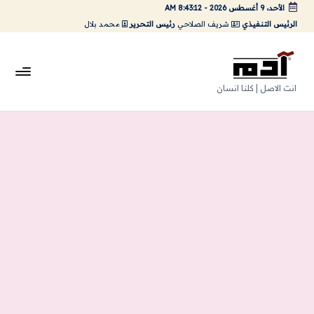
الأحد، 9 أغسطس 2026
-
8:43:13 AM
الرئيس التنفيذي
شريف الصلاحي
رئيس التحرير
محمد بلال
لتجاوز
لى
لمحتوى
A
انت الاصل | كلنا انسان
da
m
Ar
ts
|
اد
م
ارت
س