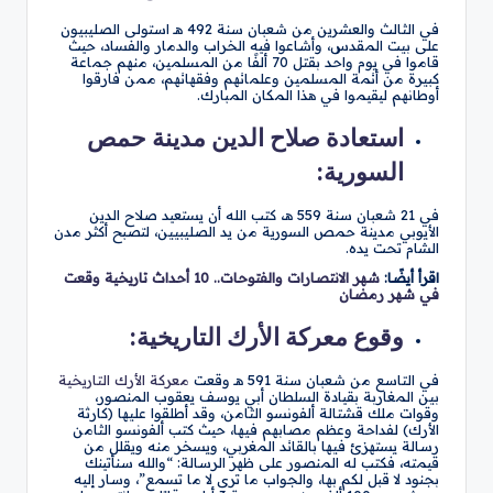
في الثالث والعشرين من شعبان سنة 492 هـ استولى الصليبيون
على بيت المقدس، وأشاعوا فيه الخراب والدمار والفساد، حيث
قاموا في يوم واحد بقتل 70 ألفًا من المسلمين، منهم جماعة
كبيرة من أئمة المسلمين وعلمائهم وفقهائهم، ممن فارقوا
أوطانهم ليقيموا في هذا المكان المبارك.
استعادة صلاح الدين مدينة حمص
السورية:
في 21 شعبان سنة 559 هـ، كتب الله أن يستعيد صلاح الدين
الأيوبي مدينة حمص السورية من يد الصليبيين، لتصبح أكثر مدن
الشام تحت يده.
اقرأ أيضًا:
شهر الانتصارات والفتوحات.. 10 أحداث تاريخية وقعت
في شهر رمضان
وقوع معركة الأرك التاريخية:
في التاسع من شعبان سنة 591 هـ وقعت
معركة الأرك التاريخية
بين المغاربة بقيادة السلطان أبي يوسف يعقوب المنصور،
وقوات ملك قشتالة ألفونسو الثامن، وقد أطلقوا عليها (كارثة
الأرك) لفداحة وعظم مصابهم فيها، حيث كتب ألفونسو الثامن
رسالة يستهزئ فيها بالقائد المغربي، ويسخر منه ويقلل من
قيمته، فكتب له المنصور على ظهر الرسالة: “والله سنأتينك
بجنود لا قبل لكم بها، والجواب ما ترى لا ما تسمع”، وسار إليه