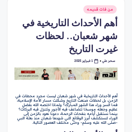
نُشر
من فات قديمه
في
أهم الأحداث التاريخية في
شهر شعبان.. لحظات
غيرت التاريخ
سحر علي
1 فبراير 2025
تمّ
النشر
بواسطة
أهم الأحداث التاريخية في شهر شعبان ليست مجرد محطات في
الزمن، بل لحظات صنعت التاريخ وشكلت مسار الأمة الإسلامية،
فما السر وراء هذا الشهر المبارك؟ ولماذا اختصه الله بفضلٍ
عظيم وجعله موسمًا تتضاعف فيه الأجور وتتنزل فيه البركات؟
بينما نستقبل أيامه بنفحات الرحمة، دعونا نعود بالزمن إلى
الوراء لنستكشف أبرز الوقائع التي شهدها شعبان منذ بعثة النبي
-صلى الله عليه وسلم- وحتى مختلف العصور التالية.