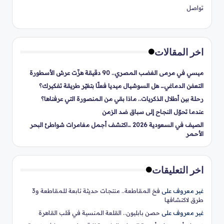
تواصل
اخر المقالات
ميسي في مرمى الغضب المصري.. 90 دقيقة هزّت عرش الأسطورة
التعفن الدماغي… هل السوشيال ميديا فعلًا بتغيّر طريقة تفكيرك؟
رحلة بين أطلال الذكريات.. ماذا بقي من المنصورة التي عرفناها؟
عندما تحوّل النجاح إلى سباق ضد الزمن
الصيف في السعودية 2026 …اكتشف أجمل مغامرات شواطئ البحر
الأحمر
اخر التعليقات
غير معروف
على
فخ المقاطعة.. منتجات حديثة تابعة للمقاطعة و3
طرق لاكتشافها
غير معروف
على
حصن بابليون.. القلعة المنسية في قلب القاهرة