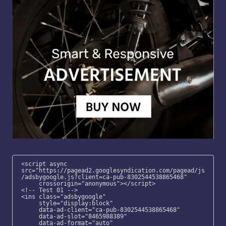
<script async 
src="https://pagead2.googlesyndication.com/pagead/js
/adsbygoogle.js?client=ca-pub-8302544538865468"

     crossorigin="anonymous"></script>

<!-- Test 01 -->

<ins class="adsbygoogle"

     style="display:block"

     data-ad-client="ca-pub-8302544538865468"

     data-ad-slot="8465988389"

     data-ad-format="auto"
