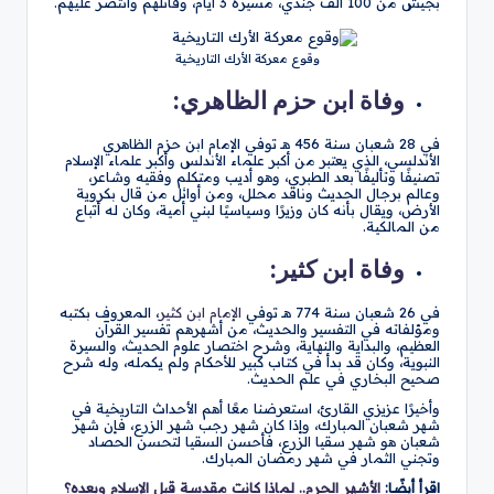
بجيش من 100 ألف جندي، مسيرة 3 أيام، وقاتلهم وانتصر عليهم.
وقوع معركة الأرك التاريخية
وفاة ابن حزم الظاهري:
في 28 شعبان سنة 456 هـ توفي الإمام ابن حزم الظاهري
الأندلسي، الذي يعتبر من أكبر علماء الأندلس وأكبر علماء الإسلام
تصنيفًا وتأليفًا بعد الطبري، وهو أديب ومتكلم وفقيه وشاعر،
وعالم برجال الحديث وناقد محلل، ومن أوائل من قال بكروية
الأرض، ويقال بأنه كان وزيرًا وسياسيًا لبني أمية، وكان له أتباع
من المالكية.
وفاة ابن كثير:
في 26 شعبان سنة 774 هـ توفي
الإمام ابن كثير
، المعروف بكتبه
ومؤلفاته في التفسير والحديث، من أشهرهم تفسير القرآن
العظيم، والبداية والنهاية، وشرح اختصار علوم الحديث، والسيرة
النبوية، وكان قد بدأ في كتاب كبير للأحكام ولم يكمله، وله شرح
صحيح البخاري في علم الحديث.
وأخيرًا عزيزي القارئ، استعرضنا معًا أهم الأحداث التاريخية في
شهر شعبان المبارك، وإذا كان شهر رجب شهر الزرع، فإن شهر
شعبان هو شهر سقيا الزرع، فأحسن السقيا لتحسن الحصاد
وتجني الثمار في شهر رمضان المبارك.
اقرأ أيضًا:
الأشهر الحرم.. لماذا كانت مقدسة قبل الإسلام وبعده؟