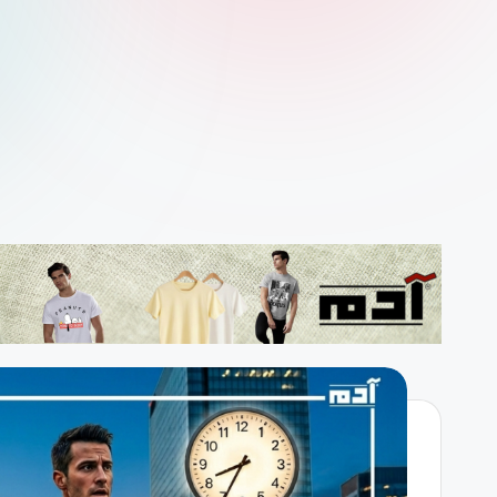
م
ارت
س