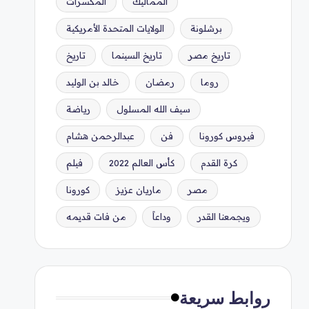
المماليك
المكسرات
برشلونة
الولايات المتحدة الأمريكية
تاريخ مصر
تاريخ السينما
تاريخ
روما
رمضان
خالد بن الوليد
سيف الله المسلول
رياضة
فيروس كورونا
فن
عبدالرحمن هشام
كرة القدم
كأس العالم 2022
فيلم
مصر
ماريان عزيز
كورونا
ويجمعنا القدر
وداعاً
من فات قديمه
روابط سريعة