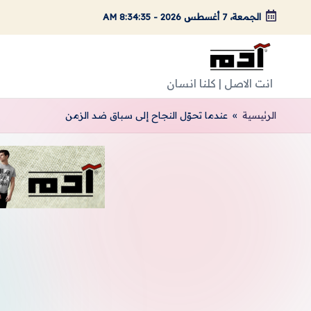
الجمعة، 7 أغسطس 2026
-
8:34:37 AM
لتجاوز
لى
لمحتوى
A
انت الاصل | كلنا انسان
d
الرئيسية
»
عندما تحوّل النجاح إلى سباق ضد الزمن
a
m
Ar
ts
|
اد