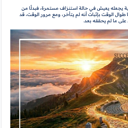
رية يجعله يعيش في حالة استنزاف مستمرة، فبدلًا من
طوال الوقت بإثبات أنه لم يتأخر، ومع مرور الوقت، قد
 على ما لم يحققه بعد.