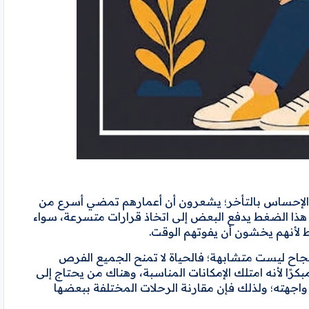
من الإحساس بالتأخر؛ يشعرون أن أعمارهم تمضي أسرع من
، هذا الضغط يدفع البعض إلى اتخاذ قرارات متسرعة، سواء
 لأنهم يخشون أن يفوتهم الوقت.
لنجاح ليست متشابهة؛ فالحياة لا تمنح الجميع الفرص
كرًا لأنه امتلك الإمكانات المناسبة، وهناك من يحتاج إلى
واجهته؛ ولذلك فإن مقارنة الرحلات المختلفة ببعضها