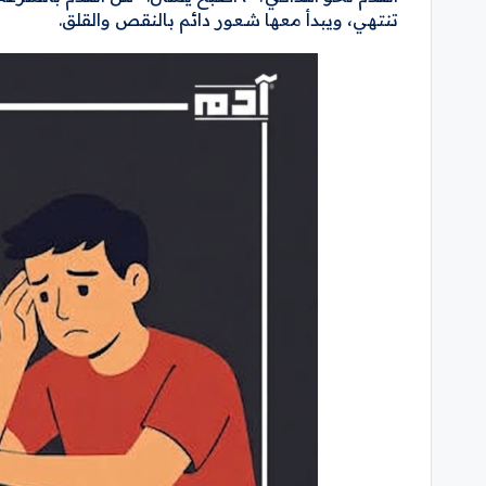
تنتهي، ويبدأ معها شعور دائم بالنقص والقلق.