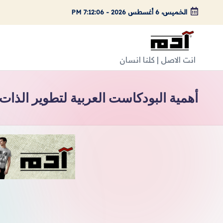
الخميس، 6 أغسطس 2026
-
7:12:07 PM
لتجاوز
لى
لمحتوى
A
انت الاصل | كلنا انسان
d
أهمية البودكاست العربية لتطوير الذات
a
m
Ar
ts
|
اد