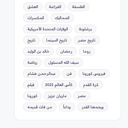
الفلسفة
الفراعنة
العشق
المماليك
المكسرات
برشلونة
الولايات المتحدة الأمريكية
تاريخ مصر
تاريخ السينما
تاريخ
روما
رمضان
خالد بن الوليد
سيف الله المسلول
رياضة
فيروس كورونا
فن
عبدالرحمن هشام
كرة القدم
كأس العالم 2022
فيلم
مصر
ماريان عزيز
كورونا
ويجمعنا القدر
وداعاً
من فات قديمه