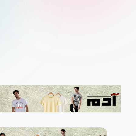
م
ارت
س