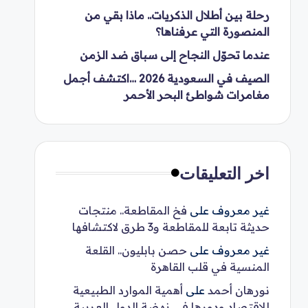
رحلة بين أطلال الذكريات.. ماذا بقي من
المنصورة التي عرفناها؟
عندما تحوّل النجاح إلى سباق ضد الزمن
الصيف في السعودية 2026 …اكتشف أجمل
مغامرات شواطئ البحر الأحمر
اخر التعليقات
غير معروف
على
فخ المقاطعة.. منتجات
حديثة تابعة للمقاطعة و3 طرق لاكتشافها
غير معروف
على
حصن بابليون.. القلعة
المنسية في قلب القاهرة
نورهان أحمد
على
أهمية الموارد الطبيعية
للاقتصاد ودورها في نهضة الدول العربية