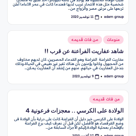
شخصية مثل هذه الانتحار غريب لديها فعندما كانت في عمر 18عاما أعلن
تربعها على عرش مصر والزواج من…
adam group
11 نوفمبر 2020
تمّ
النشر
بواسطة
نُشر
منوعات
من فات قديمه
في
شاهد عفاريت الفراعنة عن قرب !!
عفاريت الفراعنة الفراعنة وهم القدماء المصريين، كان لديهم مخاوف
من المجهول وكانوا يؤمنون بأن هناك تغير غير طبيعي في الحياة،وذلك
بتدخل العفاريت في حياتهم. منهم من إعتقد أن العفاريت يمكن…
adam group
9 نوفمبر 2020
تمّ
النشر
بواسطة
نُشر
من فات قديمه
في
الولادة على الكرسي .. معجزات فرعونية 4
الولادة على الكرسي خير دليل أن الفراعنة كانت على دراية بأن الولادة فى
وضع القرفصاء هو الأفضل، لكن قبل أن نعرف كيف برع الفراعنة
بالإهتمام بعملية الولادة،إليكم الأجزاء السابقة من…
adam group
27 أكتوبر 2020