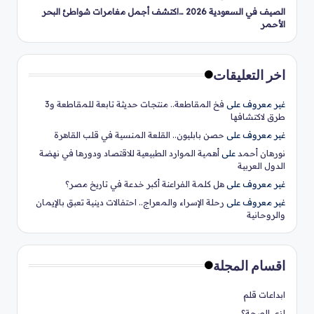
الصيف في السعودية 2026 …اكتشف أجمل مغامرات شواطئ البحر
الأحمر
اخر التعليقات
غير معروف
على
فخ المقاطعة.. منتجات حديثة تابعة للمقاطعة و3
طرق لاكتشافها
غير معروف
على
حصن بابليون.. القلعة المنسية في قلب القاهرة
نورهان أحمد
على
أهمية الموارد الطبيعية للاقتصاد ودورها في نهضة
الدول العربية
غير معروف
على
هل كلمة الفراعنة أكبر خدعة في تاريخ مصر؟
غير معروف
على
رحلة الإسراء والمعراج.. احتفالات دينية تعبق بالإيمان
والروحانية
اقسام المجلة
ابداعات قلم
ازي الصحة؟