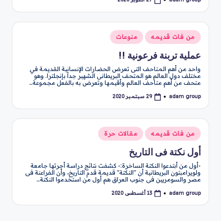
تمّ
النشر
بواسطة
نُشر
من فات قديمه
منوعات
في
عملية تربنة فرعونية !!
واحد من أهم المتاحف التى تعرض الحضارات الإنسانية القديمة في
مختلف دول العالم هو المتحف البريطانى الشهير جداً بإنجلترا. وهو
متحف من أهم متاحف العالم وأقيمها وتعرض به بالفعل مجموعة…
adam group
29 سبتمبر 2020
تمّ
النشر
بواسطة
نُشر
من فات قديمه
مقالات حرة
في
أول نكتة فى التاريخ
-أول من أبتدعوا النكتة الساخرة:- كشفت نتائج دراسة أجرتها جامعة
ولويرامبتون البريطانية أن "النكتة" قديمة قدم التاريخ، وأن الفراعنة فى
مصر والسومريين فى جنوب العراق هم أول من استخدموا النكتة…
adam group
13 أغسطس 2020
تمّ
النشر
بواسطة