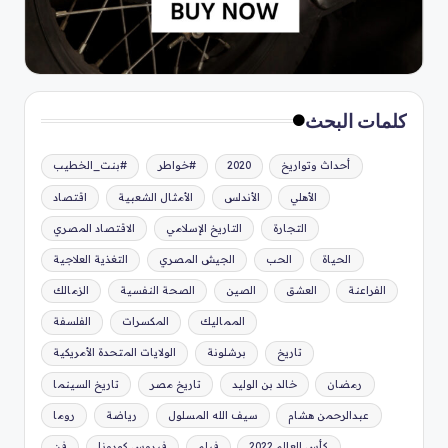
كلمات البحث
أحداث وتواريخ
2020
#خواطر
#بنت_الخطيب
الأهلي
الأندلس
الأمثال الشعبية
اقتصاد
التجارة
التاريخ الإسلامي
الاقتصاد المصري
الحياة
الحب
الجيش المصري
التغذية العلاجية
الفراعنة
العشق
الصين
الصحة النفسية
الزمالك
المماليك
المكسرات
الفلسفة
تاريخ
برشلونة
الولايات المتحدة الأمريكية
رمضان
خالد بن الوليد
تاريخ مصر
تاريخ السينما
عبدالرحمن هشام
سيف الله المسلول
رياضة
روما
كأس العالم 2022
فيلم
فيروس كورونا
فن