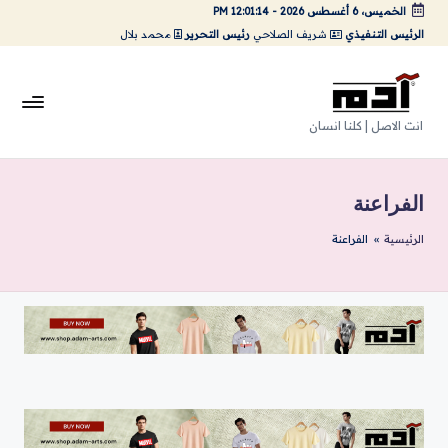
الخميس، 6 أغسطس 2026
-
12:01:14 PM
الرئيس التنفيذي
شريف الصلاحي
رئيس التحرير
محمد بلال
لتجاوز
لى
لمحتوى
A
انت الاصل | كلنا انسان
da
m
الفراعنة
Ar
الرئيسية
»
الفراعنة
ts
|
اد
م
ارت
س