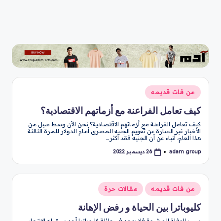
نُشر
من فات قديمه
في
كيف تعامل الفراعنة مع أزماتهم الاقتصادية؟
كيف تعامل الفراعنة مع أزماتهم الاقتصادية؟ نحن الآن وسط سيل من
الأخبار غير السارة عن تعويم الجنيه المصرى أمام الدولار للمرة الثالثة
هذا العام، أنباء عن أن الجنيه فقد أكثر…
adam group
26 ديسمبر 2022
تمّ
النشر
بواسطة
نُشر
من فات قديمه
مقالات حرة
في
كليوباترا بين الحياة و رفض الإهانة
سبب الوفاة المشبوة فلا يوجد في عائلة كليوباترا أحد سبق له الانتحار،