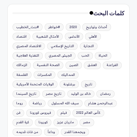
كلمات البحث
أحداث وتواريخ
2020
#خواطر
#بنت_الخطيب
الأهلي
الأندلس
الأمثال الشعبية
اقتصاد
التجارة
التاريخ الإسلامي
الاقتصاد المصري
الحياة
الحب
الجيش المصري
التغذية العلاجية
الفراعنة
العشق
الصين
الصحة النفسية
الزمالك
المماليك
المكسرات
الفلسفة
تاريخ
برشلونة
الولايات المتحدة الأمريكية
رمضان
خالد بن الوليد
تاريخ مصر
تاريخ السينما
عبدالرحمن هشام
سيف الله المسلول
رياضة
روما
كأس العالم 2022
فيلم
فيروس كورونا
فن
مصر
ماريان عزيز
كورونا
كرة القدم
ويجمعنا القدر
وداعاً
من فات قديمه