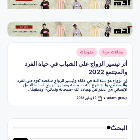
نُشر
مقالات حرة
منوعات
في
أثر تيسير الزواج على الشباب في حياة الفرد
والمجتمع 2022
إن الزواج هو سنة الله في خلقه وتيسير الزواج منفعته تعود على الفرد
والمجتمع، ولقد شرع الله -سبحانه وتعالى- الزواج؛ لحفظ النسل
الإنساني من الانقراض وعبادة الله -سبحانه وتعالى-، وتحقيقًا…
adam group
19 يناير 2022
تمّ
النشر
بواسطة
البحث