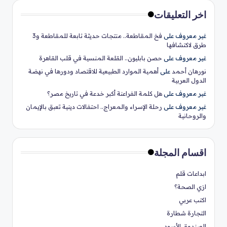
اخر التعليقات
غير معروف
على
فخ المقاطعة.. منتجات حديثة تابعة للمقاطعة و3
طرق لاكتشافها
غير معروف
على
حصن بابليون.. القلعة المنسية في قلب القاهرة
نورهان أحمد
على
أهمية الموارد الطبيعية للاقتصاد ودورها في نهضة
الدول العربية
غير معروف
على
هل كلمة الفراعنة أكبر خدعة في تاريخ مصر؟
غير معروف
على
رحلة الإسراء والمعراج.. احتفالات دينية تعبق بالإيمان
والروحانية
اقسام المجلة
ابداعات قلم
ازي الصحة؟
اكتب عربي
التجارة شطارة
الصندوق الأسود