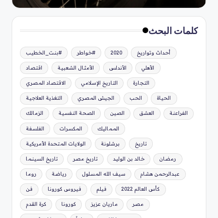
كلمات البحث
أحداث وتواريخ
2020
#خواطر
#بنت_الخطيب
الأهلي
الأندلس
الأمثال الشعبية
اقتصاد
التجارة
التاريخ الإسلامي
الاقتصاد المصري
الحياة
الحب
الجيش المصري
التغذية العلاجية
الفراعنة
العشق
الصين
الصحة النفسية
الزمالك
المماليك
المكسرات
الفلسفة
تاريخ
برشلونة
الولايات المتحدة الأمريكية
رمضان
خالد بن الوليد
تاريخ مصر
تاريخ السينما
عبدالرحمن هشام
سيف الله المسلول
رياضة
روما
كأس العالم 2022
فيلم
فيروس كورونا
فن
مصر
ماريان عزيز
كورونا
كرة القدم