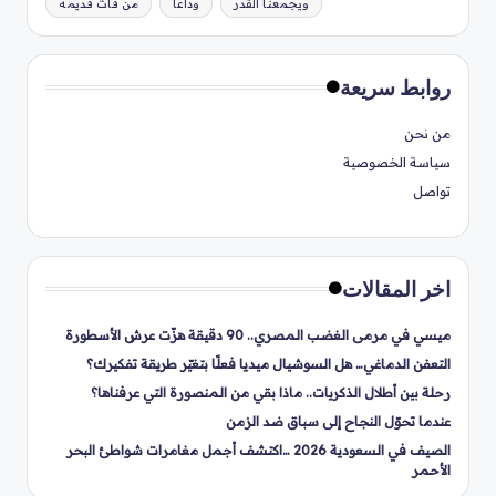
ويجمعنا القدر
وداعاً
من فات قديمه
روابط سريعة
من نحن
سياسة الخصوصية
تواصل
اخر المقالات
ميسي في مرمى الغضب المصري.. 90 دقيقة هزّت عرش الأسطورة
التعفن الدماغي… هل السوشيال ميديا فعلًا بتغيّر طريقة تفكيرك؟
رحلة بين أطلال الذكريات.. ماذا بقي من المنصورة التي عرفناها؟
عندما تحوّل النجاح إلى سباق ضد الزمن
الصيف في السعودية 2026 …اكتشف أجمل مغامرات شواطئ البحر
الأحمر