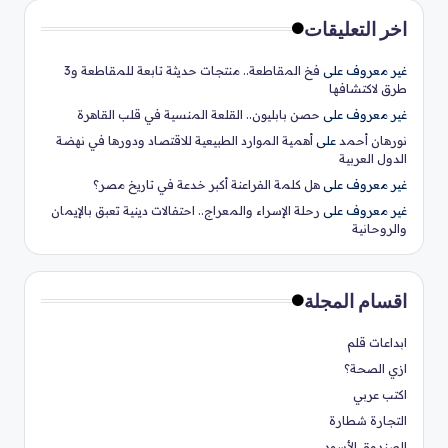
اخر التعليقات
غير معروف
على
فخ المقاطعة.. منتجات حديثة تابعة للمقاطعة و3
طرق لاكتشافها
غير معروف
على
حصن بابليون.. القلعة المنسية في قلب القاهرة
نورهان أحمد
على
أهمية الموارد الطبيعية للاقتصاد ودورها في نهضة
الدول العربية
غير معروف
على
هل كلمة الفراعنة أكبر خدعة في تاريخ مصر؟
غير معروف
على
رحلة الإسراء والمعراج.. احتفالات دينية تعبق بالإيمان
والروحانية
اقسام المجلة
ابداعات قلم
ازي الصحة؟
اكتب عربي
التجارة شطارة
الصندوق الأسود