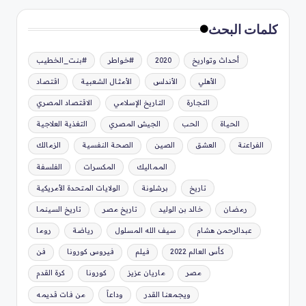
كلمات البحث
أحداث وتواريخ
2020
#خواطر
#بنت_الخطيب
الأهلي
الأندلس
الأمثال الشعبية
اقتصاد
التجارة
التاريخ الإسلامي
الاقتصاد المصري
الحياة
الحب
الجيش المصري
التغذية العلاجية
الفراعنة
العشق
الصين
الصحة النفسية
الزمالك
المماليك
المكسرات
الفلسفة
تاريخ
برشلونة
الولايات المتحدة الأمريكية
رمضان
خالد بن الوليد
تاريخ مصر
تاريخ السينما
عبدالرحمن هشام
سيف الله المسلول
رياضة
روما
كأس العالم 2022
فيلم
فيروس كورونا
فن
مصر
ماريان عزيز
كورونا
كرة القدم
ويجمعنا القدر
وداعاً
من فات قديمه