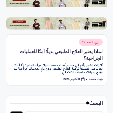
نُشر
ازي الصحة؟
في
لماذا يعتبر العلاج الطبيعي بديلًا آمنًا للعمليات
الجراحية؟
ألا زلت تشعر بآلام في جميع أنحاء جسمك ولا تعرف العلاج؟ إذًا فأنت
تفوت على نفسك فرصة العلاج الطبيعي دون داعٍ لعمليات جراحية قد
تؤدي بحياتك خاصةً إذا كنت في…
جهاد محمد
8 أكتوبر 2024
تمّ
النشر
بواسطة
البحث